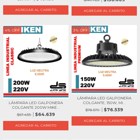
4
%
OFF
3
%
OFF
LÁMPARA LED GALPONERA
LÁMPARA LED GALPONERA
COLGANTE, 150W, MI...
COLGANTE 200W MIKE...
$76.539
$78.579
$64.639
$67.435