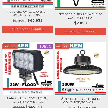
FARO LED OVALADO SPOT,
SET DE 10 CLIPS REMACHE DE
34W, ALTO RENDIMI...
GUARDAPLAST A...
$60.839
$66.809
$2.859
NUEVO
18
%
OFF
9
%
OFF
ENVÍO GRATIS
FARO LED DE 32W ,FLOOD,
LÁMPARA LED GALPONERA
ALTO RENDIMIENTO...
COLGANTE, 300W, MI...
$45.139
$55.087
$136.069
$149.725