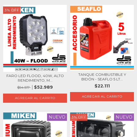
3
%
OFF
TANQUE COMBUSTIBLE Y
FARO LED FLOOD, 40W, ALTO
BIDÓN - SEAFLO 5 LT...
RENDIMIENTO, M...
$22.111
$52.989
$54.517
NUEVO
NUEVO
3
%
OFF