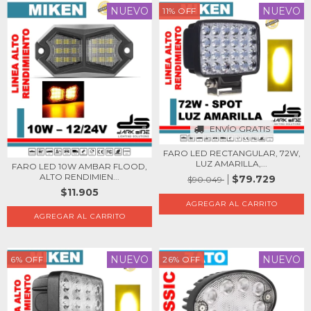
NUEVO
NUEVO
11
%
OFF
ENVÍO GRATIS
FARO LED RECTANGULAR, 72W,
LUZ AMARILLA,...
FARO LED 10W AMBAR FLOOD,
ALTO RENDIMIEN...
$79.729
$90.049
$11.905
NUEVO
NUEVO
6
%
OFF
26
%
OFF