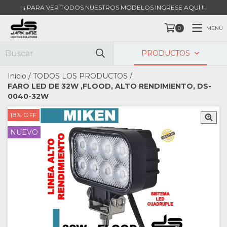
¡¡ PARA VER TODOS NUESTROS MODELOS INGRESE AQUÍ !!
MENÚ
0
PRODUCTOS
Inicio
/
TODOS LOS PRODUCTOS
/
FARO LED DE 32W ,FLOOD, ALTO RENDIMIENTO, DS-
0040-32W
18
%
OFF
NUEVO