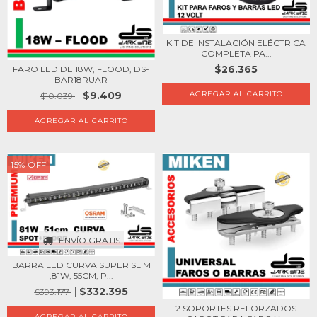
KIT DE INSTALACIÓN ELÉCTRICA
COMPLETA PA...
$26.365
FARO LED DE 18W, FLOOD, DS-
BAR18RUAR
$9.409
$10.039
15
%
OFF
ENVÍO GRATIS
BARRA LED CURVA SUPER SLIM
,81W, 55CM, P...
$332.395
$393.177
2 SOPORTES REFORZADOS