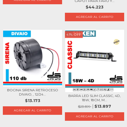
CAPOT PARA FARO Y...
$44.223
41
%
OFF
BOCINA SIRENA RETROCESO
DIVAIO, , 12/24...
BARRA LED SLIM CLASSIC, 4D,
18W, 18CM, M...
$13.173
$13.897
$23.599