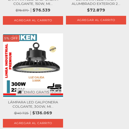
ALUMBRADO EXTERIOR 2...
COLGANTE, 150W, MI...
$72.879
$76.539
$78.579
9
%
OFF
ENVÍO GRATIS
LÁMPARA LED GALPONERA
COLGANTE, 300W, MI...
$136.069
$149.725