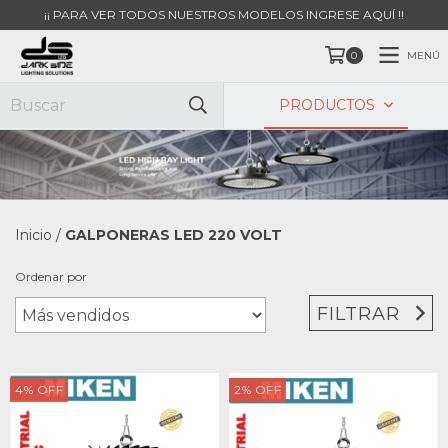
¡¡ PARA VER TODOS NUESTROS MODELOS INGRESE AQUÍ !!
MENÚ
0
PRODUCTOS
Inicio
/
GALPONERAS LED 220 VOLT
Ordenar por
FILTRAR
4
%
OFF
2
%
OFF