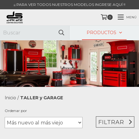
¡¡ PARA VER TODOS NUESTROS MODELOS INGRESE AQUÍ !!
MENÚ
0
PRODUCTOS
Inicio
/
TALLER y GARAGE
Ordenar por
FILTRAR