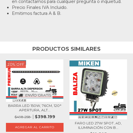
en contactarnos para cualquier pregunta o inquietud.
Precio Finales IVA Incluido.
Emitimos factura A & B.
PRODUCTOS SIMILARES
20
%
OFF
ENVÍO GRATIS
BARRA LED 150W, 76CM, 120°
APERTURA, ALT...
$398.199
$498.258
FARO LED 27W SPOT ,4D,
ILUMINACIÓN CON B...