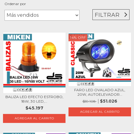
Ordenar por
FILTRAR
14
%
OFF
FARO LED OVALADO AZUL,
20W, AUTOELEVADOR...
BALIZA LED EFECTO ESTROBO,
$51.026
$59.108
18W, 30 LED,...
$45.197