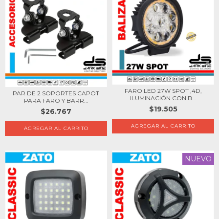
FARO LED 27W SPOT ,4D,
PAR DE 2 SOPORTES CAPOT
ILUMINACIÓN CON B...
PARA FARO Y BARR...
$19.505
$26.767
AGREGAR AL CARRITO
NUEVO