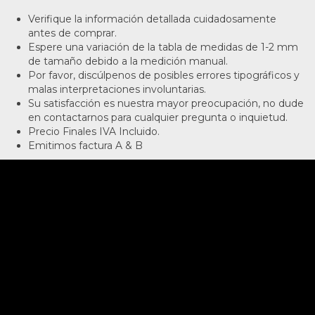
Verifique la información detallada cuidadosamente
antes de comprar.
Espere una variación de la tabla de medidas de 1-2 mm
de tamaño debido a la medición manual.
Por favor, discúlpenos de posibles errores tipográficos y
malas interpretaciones involuntarias.
Su satisfacción es nuestra mayor preocupación, no dude
en contactarnos para cualquier pregunta o inquietud.
Precio Finales IVA Incluido.
Emitimos factura A & B