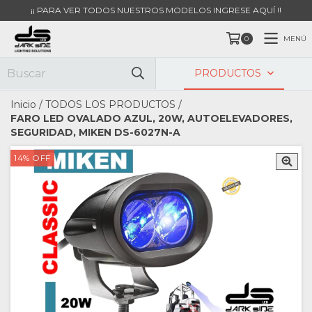
¡¡ PARA VER TODOS NUESTROS MODELOS INGRESE AQUÍ !!
MENÚ
0
PRODUCTOS
Inicio
/
TODOS LOS PRODUCTOS
/
FARO LED OVALADO AZUL, 20W, AUTOELEVADORES,
SEGURIDAD, MIKEN DS-6027N-A
14
%
OFF