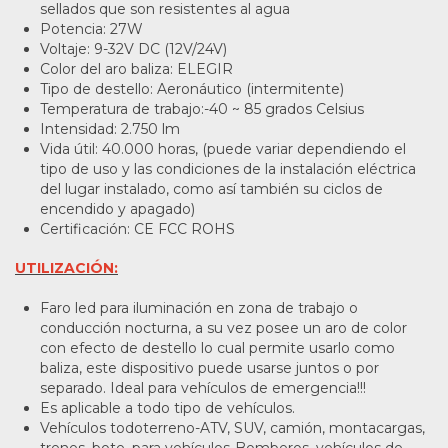
sellados que son resistentes al agua
Potencia: 27W
Voltaje: 9-32V DC (12V/24V)
Color del aro baliza: ELEGIR
Tipo de destello: Aeronáutico (intermitente)
Temperatura de trabajo:-40 ~ 85 grados Celsius
Intensidad: 2.750 lm
Vida útil: 40.000 horas, (puede variar dependiendo el
tipo de uso y las condiciones de la instalación eléctrica
del lugar instalado, como así también su ciclos de
encendido y apagado)
Certificación: CE FCC ROHS
UTILIZACIÓN:
Faro led para iluminación en zona de trabajo o
conducción nocturna, a su vez posee un aro de color
con efecto de destello lo cual permite usarlo como
baliza, este dispositivo puede usarse juntos o por
separado. Ideal para vehículos de emergencia!!!
Es aplicable a todo tipo de vehículos.
Vehículos todoterreno-ATV, SUV, camión, montacargas,
trenes, bote, para vehículos-Bomberos, vehículos de