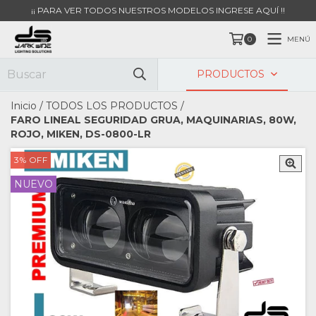
¡¡ PARA VER TODOS NUESTROS MODELOS INGRESE AQUÍ !!
MENÚ
0
PRODUCTOS
Inicio
/
TODOS LOS PRODUCTOS
/
FARO LINEAL SEGURIDAD GRUA, MAQUINARIAS, 80W,
ROJO, MIKEN, DS-0800-LR
3
%
OFF
NUEVO