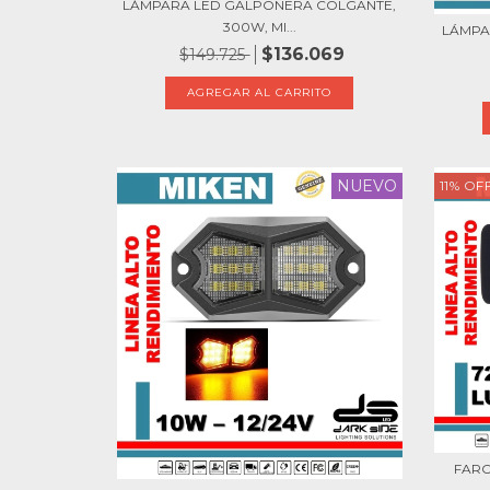
LÁMPARA LED GALPONERA COLGANTE,
300W, MI...
LÁMPA
$136.069
$149.725
NUEVO
11
%
OF
FARO