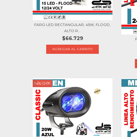
FARO LED RECTANGULAR, 45W, FLOOD,
ALTO R...
$66.729
14
%
OFF