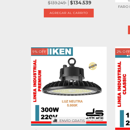
$134.539
$139.249
FARO 
9
%
OFF
2
%
OF
ENVÍO GRATIS