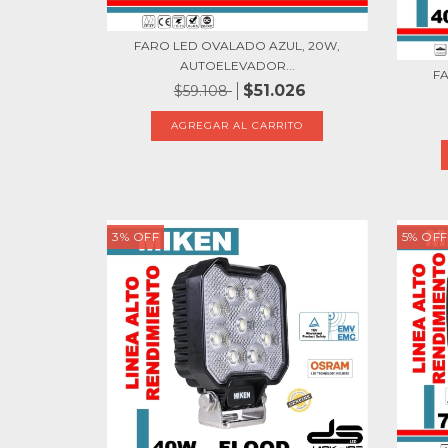
FARO LED OVALADO AZUL, 20W,
AUTOELEVADOR...
F
$51.026
$59.108
3
%
OFF
5
%
OFF