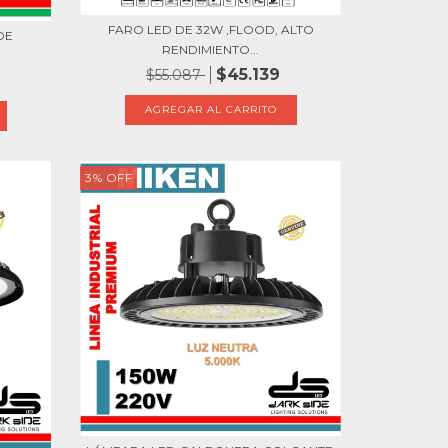
FARO LED DE 32W ,FLOOD, ALTO
DE
RENDIMIENTO...
$45.139
$55.087
3
%
OFF