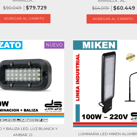
AMARILLA,...
AMARILLA , AL...
$79.729
$90.049
$60.449
$64.019
NUEVO
 Y BALIZA LED, LUZ BLANCA Y
LUMINARIA LED MIKEN ALUM
AMBAR, D...