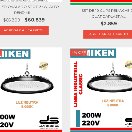
LED OVALADO SPOT, 34W, ALTO
SET DE 10 CLIPS REMACHE 
RENDIMI...
GUARDAPLAST A...
$60.839
$66.809
$2.859
F
4
%
OFF