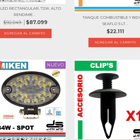
LED RECTANGULAR, 72W, ALTO
RENDIMIE...
TANQUE COMBUSTIBLE Y BID
$87.099
$92.049
SEAFLO 5 LT...
$22.111
NUEVO
F