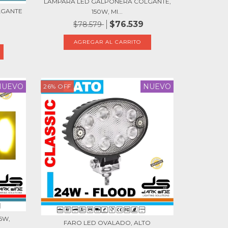
LÁMPARA LED GALPONERA COLGANTE,
LGANTE
150W, MI...
$76.539
$78.579
NUEVO
NUEVO
26
%
OFF
6W,
FARO LED OVALADO, ALTO