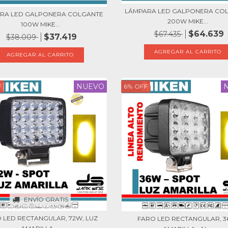
LÁMPARA LED GALPONERA CO
RA LED GALPONERA COLGANTE
200W MIKE...
100W MIKE...
$64.639
$67.435
$37.419
$38.009
NUEVO
F
6
%
OFF
ENVÍO GRATIS
 LED RECTANGULAR, 72W, LUZ
FARO LED RECTANGULAR, 3