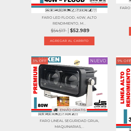
FARO 
FARO LED FLOOD, 40W, ALTO
RENDIMIENTO, M...
$52.989
$54.517
NUEVO
3
%
OFF
9
%
OF
ENVÍO GRATIS
FARO LINEAL SEGURIDAD GRUA,
MAQUINARIAS,...