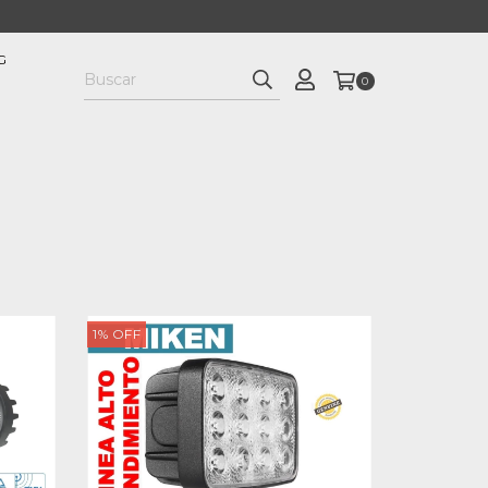
G
0
1
%
OFF