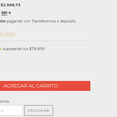
E
$2.968,73
nto
pagando con Transferencia o depósito
DE PAGO
is
superando los
$78.899
l CP:
CAMBIAR CP
envío
CALCULAR