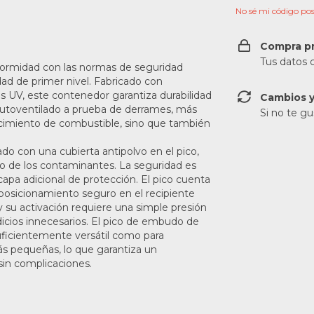
No sé mi código pos
Compra p
Tus datos 
formidad con las normas de seguridad
dad de primer nivel. Fabricado con
yos UV, este contenedor garantiza durabilidad
Cambios y
o autoventilado a prueba de derrames, más
Si no te gu
tecimiento de combustible, sino que también
o con una cubierta antipolvo en el pico,
co de los contaminantes. La seguridad es
capa adicional de protección. El pico cuenta
posicionamiento seguro en el recipiente
 su activación requiere una simple presión
dicios innecesarios. El pico de embudo de
ficientemente versátil como para
ás pequeñas, lo que garantiza un
sin complicaciones.