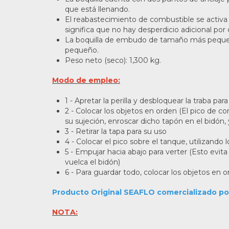
que está llenando.
El reabastecimiento de combustible se activa p
significa que no hay desperdicio adicional por
La boquilla de embudo de tamaño más peque
pequeño.
Peso neto (seco): 1,300 kg.
Modo de empleo:
1 - Apretar la perilla y desbloquear la traba para
2 - Colocar los objetos en orden (El pico de c
su sujeción, enroscar dicho tapón en el bidón, 
3 - Retirar la tapa para su uso
4 - Colocar el pico sobre el tanque, utilizand
5 - Empujar hacia abajo para verter (Esto evit
vuelca el bidón)
6 - Para guardar todo, colocar los objetos en 
Producto Original SEAFLO comercializado po
NOTA: