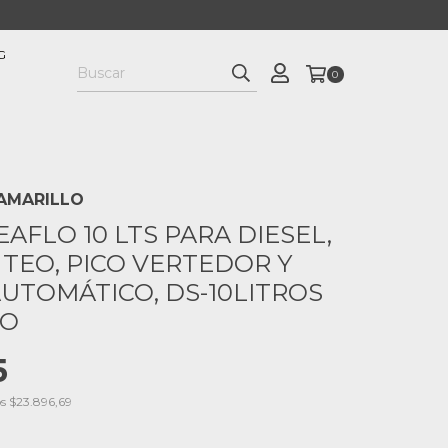
G
0
s AMARILLO
AFLO 10 LTS PARA DIESEL,
TEO, PICO VERTEDOR Y
AUTOMÁTICO, DS-10LITROS
LO
5
os
$23.896,69