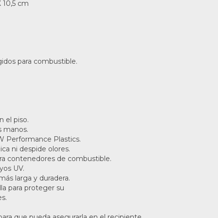
X 10,5 cm
gidos para combustible.
 el piso.
s manos.
W Performance Plastics.
ica ni despide olores.
a contenedores de combustible.
ayos UV.
más larga y duradera.
lla para proteger su
s.
para que pueda asegurarla en el recipiente