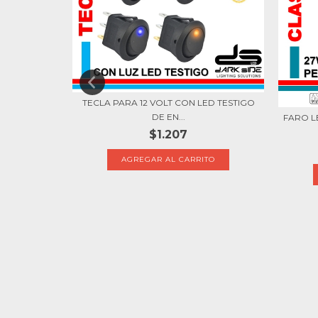
TECLA PARA 12 VOLT CON LED TESTIGO
DE EN...
FARO L
$1.207
LUMINACIÓN
AGREGAR AL CARRITO
TO