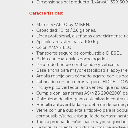
Dimensiones del producto (LxAnxAl): 35 X 30 
Características:
Marca: SEAFLO by MIKEN.
Capacidad: 10 lts / 2.6 galones.
Línea profesional, diseñados especialmente rí
Apilables, resisten hasta 100 kg.
Color: AMARILLO
Transporte seguro de combustible DIESEL.
Bidón con materiales homologados.
Para todo tipo de combustible y vehículo.
Base ancha para mayor estabilidad al apoyar en
Amplia manija para cómodo agarre con las do
Fabricado con polímeros virgen - HDPE - DO
Incluye pico vertedor, anti venteo, que no salp
Cumple con las normas AS/NZS 2906:2001 par
Polietileno de alto grado estabilizado contra r
Boquilla autoventilada a prueba de derrames, 
Viene con una cubierta antipolvo para la boqui
combustible/tanque/boquilla de contaminante
Tapa a prueba de niños para mayor seguridad.
La boquilla cuenta con dos puntos de anclaje 