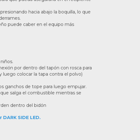
resionando hacia abajo la boquilla, lo que
 derrames.
ño puede caber en el equipo más
 niños.
onexión por dentro del tapón con rosca para
y luego colocar la tapa contra el polvo)
o los ganchos de tope para luego empujar.
a que salga el combustible mientras se
orden dentro del bidón
r DARK SIDE LED.