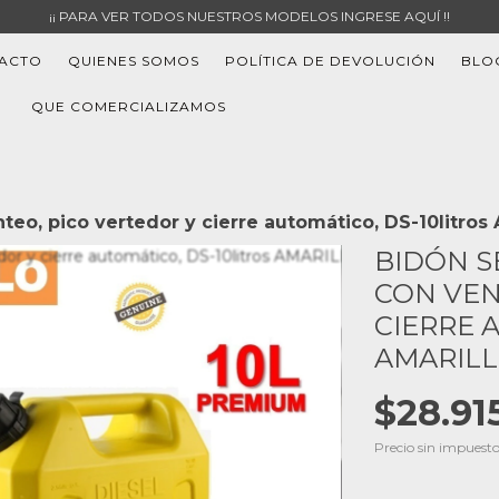
¡¡ PARA VER TODOS NUESTROS MODELOS INGRESE AQUÍ !!
ACTO
QUIENES SOMOS
POLÍTICA DE DEVOLUCIÓN
BLO
QUE COMERCIALIZAMOS
nteo, pico vertedor y cierre automático, DS-10litro
BIDÓN SE
CON VEN
CIERRE 
AMARIL
$28.91
Precio sin impuest