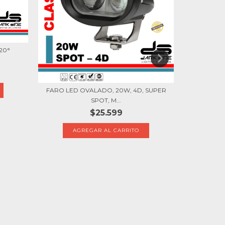
120°
7
FARO LED OVALADO, 20W, 4D, SUPER
SPOT, M...
JUEGO DE 
$25.599
$