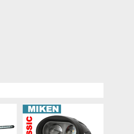
6
%
OFF