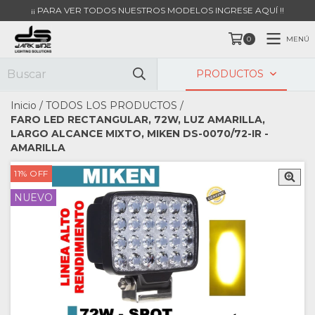
¡¡ PARA VER TODOS NUESTROS MODELOS INGRESE AQUÍ !!
MENÚ
0
PRODUCTOS
Inicio
/
TODOS LOS PRODUCTOS
/
FARO LED RECTANGULAR, 72W, LUZ AMARILLA,
LARGO ALCANCE MIXTO, MIKEN DS-0070/72-IR -
AMARILLA
11
%
OFF
NUEVO