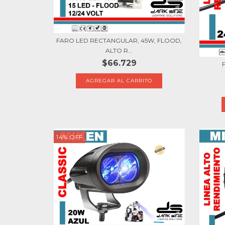
FARO LED RECTANGULAR, 45W, FLOOD,
ALTO R...
$66.729
14
%
OFF