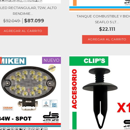
LED RECTANGULAR, 72W, ALTO
RENDIMIE...
TANQUE COMBUSTIBLE Y BID
$87.099
$92.049
SEAFLO 5 LT...
$22.111
NUEVO
F