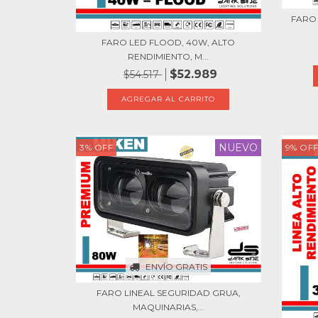
FARO 
FARO LED FLOOD, 40W, ALTO
RENDIMIENTO, M...
$52.989
$54.517
NUEVO
3
%
OFF
9
%
OF
ENVÍO GRATIS
FARO LINEAL SEGURIDAD GRUA,
MAQUINARIAS,...