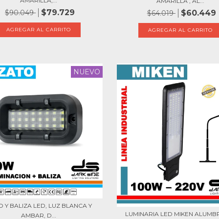
AMARILLA,...
AMARILLA , AL...
$79.729
$90.049
$60.449
$64.019
NUEVO
 Y BALIZA LED, LUZ BLANCA Y
LUMINARIA LED MIKEN ALUM
AMBAR, D...