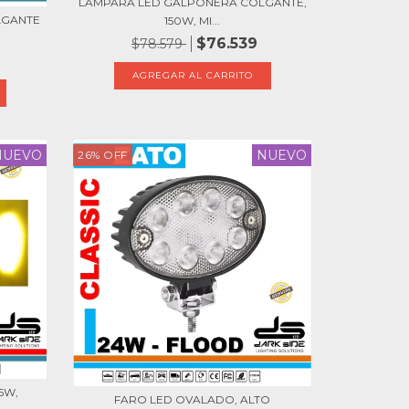
LÁMPARA LED GALPONERA COLGANTE,
LGANTE
150W, MI...
$76.539
$78.579
NUEVO
NUEVO
26
%
OFF
6W,
FARO LED OVALADO, ALTO