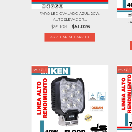
FARO LED OVALADO AZUL, 20W,
AUTOELEVADOR...
F
$51.026
$59.108
3
%
OFF
5
%
OFF