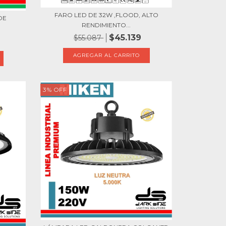
FARO LED DE 32W ,FLOOD, ALTO
DE
RENDIMIENTO...
$45.139
$55.087
3
%
OFF