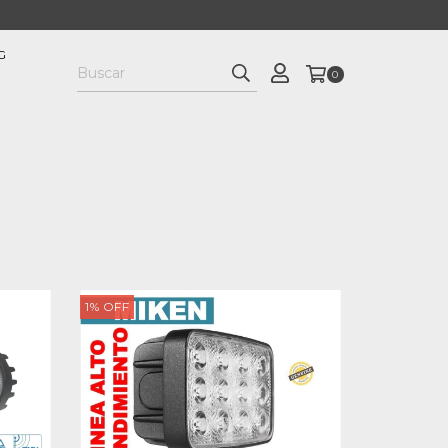
G
0
1
%
OFF