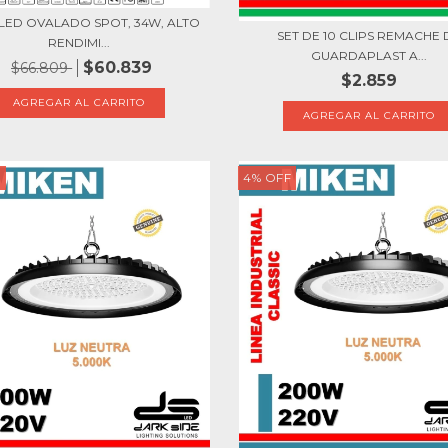
LED OVALADO SPOT, 34W, ALTO
SET DE 10 CLIPS REMACHE 
RENDIMI...
GUARDAPLAST A...
$60.839
$66.809
$2.859
F
4
%
OFF