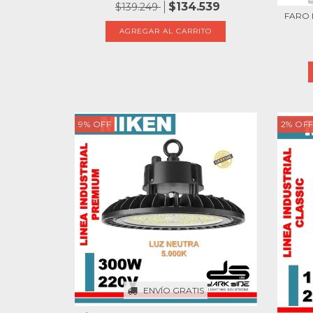
$134.539
$139.249
FARO 
9
%
OFF
2
%
OF
ENVÍO GRATIS