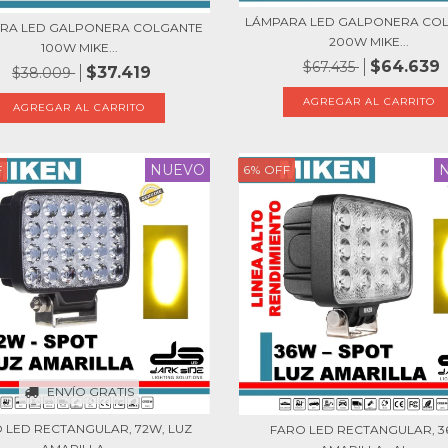
LÁMPARA LED GALPONERA CO
RA LED GALPONERA COLGANTE
200W MIKE...
100W MIKE...
$64.639
$67.435
$37.419
$38.009
NUEVO
F
6
%
OFF
ENVÍO GRATIS
 LED RECTANGULAR, 72W, LUZ
FARO LED RECTANGULAR, 3