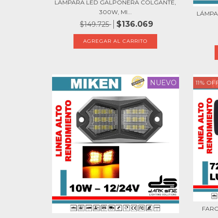
LÁMPARA LED GALPONERA COLGANTE,
300W, MI...
LÁMPA
$136.069
$149.725
NUEVO
11
%
OF
FARO