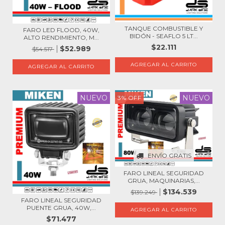
TANQUE COMBUSTIBLE Y
FARO LED FLOOD, 40W,
BIDÓN - SEAFLO 5 LT...
ALTO RENDIMIENTO, M...
$22.111
$52.989
$54.517
NUEVO
NUEVO
3
%
OFF
ENVÍO GRATIS
FARO LINEAL SEGURIDAD
GRUA, MAQUINARIAS,...
$134.539
$139.249
FARO LINEAL SEGURIDAD
PUENTE GRUA, 40W,...
$71.477