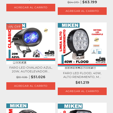
$63.199
$64.019
14
%
OFF
FARO LED OVALADO AZUL,
20W, AUTOELEVADOR...
FARO LED FLOOD, 40W,
$51.026
ALTO RENDIMIENTO, M...
$59.108
$61.219