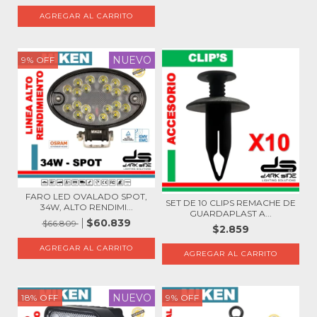
NUEVO
9
%
OFF
FARO LED OVALADO SPOT,
SET DE 10 CLIPS REMACHE DE
34W, ALTO RENDIMI...
GUARDAPLAST A...
$60.839
$66.809
$2.859
NUEVO
18
%
OFF
9
%
OFF