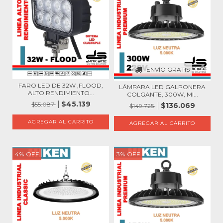
ENVÍO GRATIS
FARO LED DE 32W ,FLOOD,
LÁMPARA LED GALPONERA
ALTO RENDIMIENTO...
COLGANTE, 300W, MI...
$45.139
$55.087
$136.069
$149.725
4
%
OFF
3
%
OFF