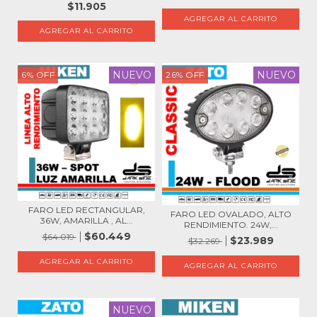
$11.905
NUEVO
NUEVO
6
%
OFF
26
%
OFF
FARO LED RECTANGULAR,
FARO LED OVALADO, ALTO
36W, AMARILLA , AL...
RENDIMIENTO. 24W,...
$60.449
$64.019
$23.989
$32.269
NUEVO