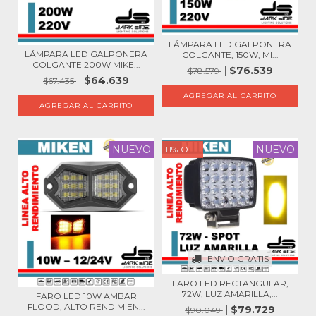
LÁMPARA LED GALPONERA
LÁMPARA LED GALPONERA
COLGANTE, 150W, MI...
COLGANTE 200W MIKE...
$76.539
$78.579
$64.639
$67.435
NUEVO
NUEVO
11
%
OFF
ENVÍO GRATIS
FARO LED RECTANGULAR,
72W, LUZ AMARILLA,...
FARO LED 10W AMBAR
FLOOD, ALTO RENDIMIEN...
$79.729
$90.049