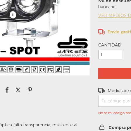
5% de descue
bancario
VER MEDIOS 
Envío grat
CANTIDAD
Entregas para e
Medios de 
No sé mi código pos
tica (alta transparencia, resistente al
Compra p