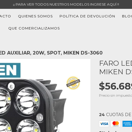
¡¡ PARA VER TODOS NUESTROS MODELOS INGRESE AQUÍ !!
ACTO
QUIENES SOMOS
POLÍTICA DE DEVOLUCIÓN
BLO
QUE COMERCIALIZAMOS
ED AUXILIAR, 20W, SPOT, MIKEN DS-3060
FARO LED
MIKEN D
$56.68
Precio sin impuest
24
CUOTAS D