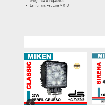
pregunta o inquietud.
Emitimos Factura A & B.
S