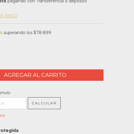
nto
pagando con Transferencia o depósito
DE PAGO
is
superando los
$78.899
l CP:
CAMBIAR CP
envío
CALCULAR
tal
rotegida