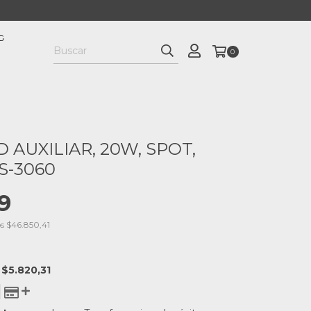
G
0
 AUXILIAR, 20W, SPOT,
S-3060
9
os
$46.850,41
E
$5.820,31