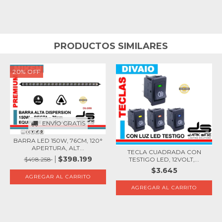
PRODUCTOS SIMILARES
20
%
OFF
ENVÍO GRATIS
BARRA LED 150W, 76CM, 120°
APERTURA, ALT...
TECLA CUADRADA CON
$398.199
TESTIGO LED, 12VOLT,...
$498.258
$3.645
AGREGAR AL CARRITO