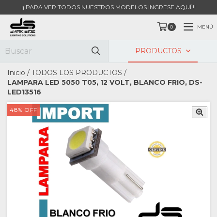
¡¡ PARA VER TODOS NUESTROS MODELOS INGRESE AQUÍ !!
MENÚ
0
PRODUCTOS
Inicio
/
TODOS LOS PRODUCTOS
/
LAMPARA LED 5050 T05, 12 VOLT, BLANCO FRIO, DS-
LED13516
48
%
OFF